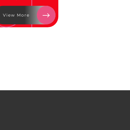
CT
View More