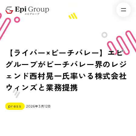
【ライバー×ビーチバレー】エピ
グループがビーチバレー界のレジ
ェンド西村晃一氏率いる株式会社
ウィンズと業務提携
カテゴリー
press
2026年3月12日
投稿日