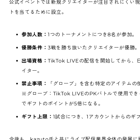
公式イベントでは新規クリエイターが注目されにくい現状
トを当てるために設立。
参加人数：
1つのトーナメントにつき8名が参加。
優勝条件：
3戦を勝ち抜いたクリエイターが優勝
出場資格：
TikTok LIVEの配信を開始して
イター。
禁止事項：
「グローブ」を含む特定のアイテムの
※グローブ：TikTok LIVEのPKバトルで使用
でギフトのポイントが5倍になる。
ギフト上限：
1試合につき、1アカウントからのギ
今後も、kazuto氏と共にライブ配信業界全体の発展