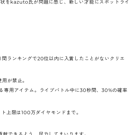
をkazuto氏が問題に感じ、新しい才能にスポットライ
。
から、日間ランキングで20位以内に入賞したことがないクリエ
使用が禁止。
できる専用アイテム。ライブバトル中に30秒間、30%の確率
フト上限は100万ダイヤモンドまで。
に貢献できるよう、尽力してまいります。