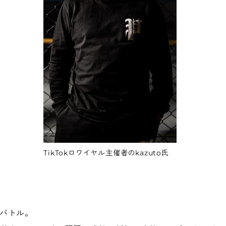
催
経
TikTokロワイヤル主催者のkazuto氏
トバトル。