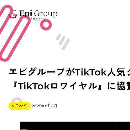
エピグループがTikTok人気
『TikTokロワイヤル』に
カテゴリー
NEWS
2025年8月8日
投稿日