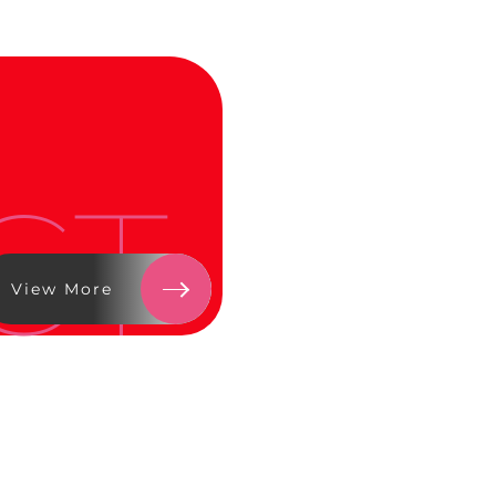
CT
View More