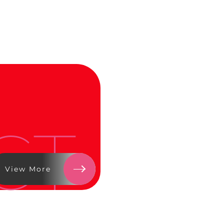
CT
View More