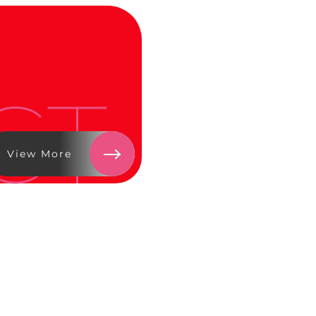
CT
View More